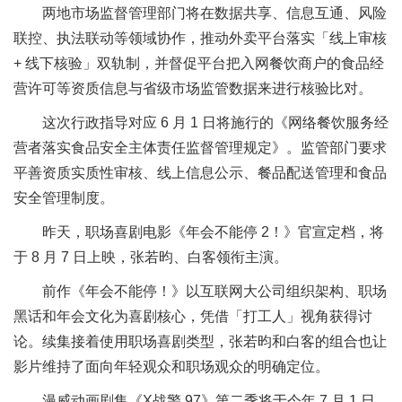
两地市场监督管理部门将在数据共享、信息互通、风险
联控、执法联动等领域协作，推动外卖平台落实「线上审核
+ 线下核验」双轨制，并督促平台把入网餐饮商户的食品经
营许可等资质信息与省级市场监管数据来进行核验比对。
这次行政指导对应 6 月 1 日将施行的《网络餐饮服务经
营者落实食品安全主体责任监督管理规定》。监管部门要求
平善资质实质性审核、线上信息公示、餐品配送管理和食品
安全管理制度。
昨天，职场喜剧电影《年会不能停 2！》官宣定档，将
于 8 月 7 日上映，张若昀、白客领衔主演。
前作《年会不能停！》以互联网大公司组织架构、职场
黑话和年会文化为喜剧核心，凭借「打工人」视角获得讨
论。续集接着使用职场喜剧类型，张若昀和白客的组合也让
影片维持了面向年轻观众和职场观众的明确定位。
漫威动画剧集《X战警 97》第二季将于今年 7 月 1 日