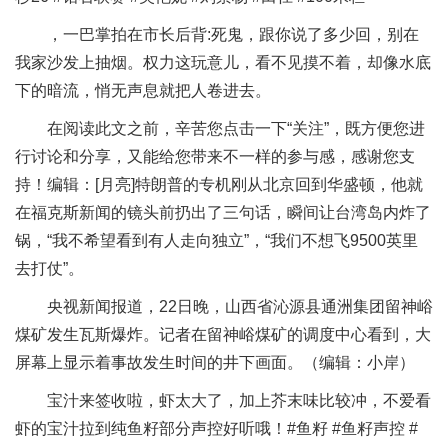
，一巴掌拍在市长后背:死鬼，跟你说了多少回，别在
我家沙发上抽烟。权力这玩意儿，看不见摸不着，却像水底
下的暗流，悄无声息就把人卷进去。
在阅读此文之前，辛苦您点击一下“关注”，既方便您进
行讨论和分享，又能给您带来不一样的参与感，感谢您支
持！编辑：[月亮]特朗普的专机刚从北京回到华盛顿，他就
在福克斯新闻的镜头前扔出了三句话，瞬间让台湾岛内炸了
锅，“我不希望看到有人走向独立”，“我们不想飞9500英里
去打仗”。
央视新闻报道，22日晚，山西省沁源县通洲集团留神峪
煤矿发生瓦斯爆炸。记者在留神峪煤矿的调度中心看到，大
屏幕上显示着事故发生时间的井下画面。（编辑：小岸）
宝汁来签收啦，虾太大了，加上芥末味比较冲，不爱看
虾的宝汁拉到纯鱼籽部分声控好听哦！#鱼籽 #鱼籽声控 #