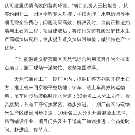
认可这里优质高效的营商环境。”项目负责人王松坦言，“从
签约到开工，园区全程专人对接，手续办理、水电协调等事
项无需企业费心，问题响应高效、解决及时。当前正推进挡
墙与土石方工程，项目建成后，将使用先进乳酸发酵技术生
产高端辣椒配料，逐步提升遵义辣椒附加值，做强特色产业
优势。”
广浩能源遵义新蒲新区天然气综合利用项目作为全省重
点项目，施工现场一派繁忙、攻坚氛围浓厚。
天然气液化工厂一期厂区内，挖掘机整齐列队开挖土石
方，推土机来回穿梭平整场地，铲车、渣土车高效转运物
料，吊车同步吊装临时排水管道；30余名工人分工协作、配
合默契，各道工序衔接紧密、稳步推进。二期厂前区与碳纳
米生产区建设同步提速，10余名工人分头开展混凝土搅拌、
路面铺设作业，项目门头及主干道施工加速推进，全员抢时
间、赶进度、保节点。