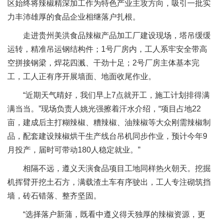
区始终将辣椒精深加工作为特色产业主攻方向，吸引一批实
力丰沛雄厚的食品企业相继落户扎根。
走进贵州美洪食品辣椒产品加工厂建设现场，塔吊缓缓
运转，精准吊运钢结构件；1号厂房内，工人系牢安全带高
空拼接钢梁，焊花四溅、干劲十足；2号厂房主体基本完
工，工人正有序开展墙面、地面收尾作业。
“近期天气晴好，我们早上7点就开工，施工计划排得满
满当当。”现场负责人姚光强擦着汗水介绍，“项目占地22
亩，建成后主打糊辣椒、糟辣椒、油辣椒等大众刚需辣椒制
品，配套建设辣椒烘干生产线台吊机同步作业，预计今年9
月投产，届时可带动180人稳定就业。”
相隔不远，遵义天演食品项目工地同样热火朝天。挖掘
机挥臂开挖土石方，满载渣土车有序驶出，工人专注砌筑挡
墙，砖石错落、整齐坚固。
“选择落户新蒲，既看中遵义得天独厚的辣椒资源，更