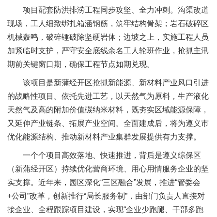
项目配套防洪排涝工程同步攻坚、全力冲刺。沟渠改道
现场，工人细致绑扎箱涵钢筋，筑牢结构骨架；岩石破碎区
机械轰鸣，破碎锤破除坚硬岩体；边坡之上，实施工程人员
加紧临时支护，严守安全底线余名工人轮班作业，抢抓主汛
期前关键窗口期，确保工程节点如期兑现。
该项目是新蒲经开区抢抓新能源、新材料产业风口引进
的战略性项目。依托先进工艺，以天然气为原料，生产液化
天然气及高的附加价值碳纳米材料，既夯实区域能源保障，
又延伸产业链条、拓展产业空间。全面建成后，将为遵义市
优化能源结构、推动新材料产业集群发展提供有力支撑。
一个个项目高效落地、快速推进，背后是遵义综保区
（新蒲经开区）持续优化营商环境、用心用情服务企业的坚
实支撑。近年来，园区深化“三区融合”发展，推进“管委会
+公司”改革，创新推行“局长服务制”，由部门负责人直接对
接企业、全程跟踪项目建设，实现“企业少跑腿、干部多跑