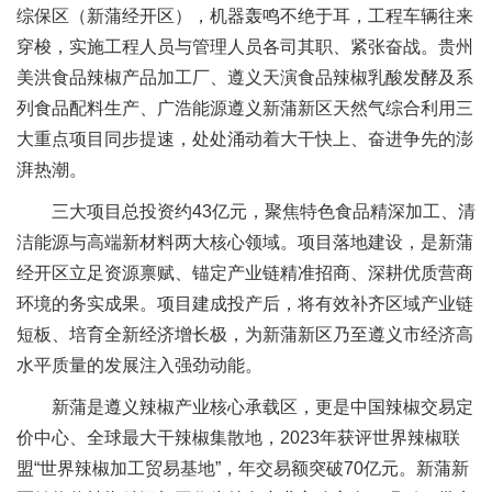
综保区（新蒲经开区），机器轰鸣不绝于耳，工程车辆往来
穿梭，实施工程人员与管理人员各司其职、紧张奋战。贵州
美洪食品辣椒产品加工厂、遵义天演食品辣椒乳酸发酵及系
列食品配料生产、广浩能源遵义新蒲新区天然气综合利用三
大重点项目同步提速，处处涌动着大干快上、奋进争先的澎
湃热潮。
三大项目总投资约43亿元，聚焦特色食品精深加工、清
洁能源与高端新材料两大核心领域。项目落地建设，是新蒲
经开区立足资源禀赋、锚定产业链精准招商、深耕优质营商
环境的务实成果。项目建成投产后，将有效补齐区域产业链
短板、培育全新经济增长极，为新蒲新区乃至遵义市经济高
水平质量的发展注入强劲动能。
新蒲是遵义辣椒产业核心承载区，更是中国辣椒交易定
价中心、全球最大干辣椒集散地，2023年获评世界辣椒联
盟“世界辣椒加工贸易基地”，年交易额突破70亿元。新蒲新