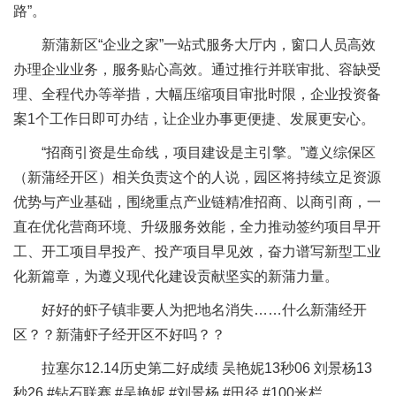
路”。
新蒲新区“企业之家”一站式服务大厅内，窗口人员高效
办理企业业务，服务贴心高效。通过推行并联审批、容缺受
理、全程代办等举措，大幅压缩项目审批时限，企业投资备
案1个工作日即可办结，让企业办事更便捷、发展更安心。
“招商引资是生命线，项目建设是主引擎。”遵义综保区
（新蒲经开区）相关负责这个的人说，园区将持续立足资源
优势与产业基础，围绕重点产业链精准招商、以商引商，一
直在优化营商环境、升级服务效能，全力推动签约项目早开
工、开工项目早投产、投产项目早见效，奋力谱写新型工业
化新篇章，为遵义现代化建设贡献坚实的新蒲力量。
好好的虾子镇非要人为把地名消失……什么新蒲经开
区？？新蒲虾子经开区不好吗？？
拉塞尔12.14历史第二好成绩 吴艳妮13秒06 刘景杨13
秒26 #钻石联赛 #吴艳妮 #刘景杨 #田径 #100米栏