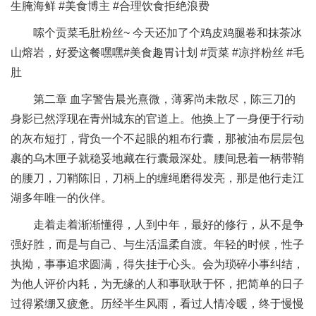
生腌海鲜 #美食博主 #合理饮食拒绝浪费
嗦个贡菜毛肚粉丝~ 今天还加了个鸡皮鸡腿卷和抹茶冰
山熔岩，好爱这餐嘿嘿#美食趣胃计划 #贡菜 #凉拌粉丝 #毛
肚
第二章 血字警告晨光熹微，薄雾尚未散尽，陈三刀的
身影已然浮现在青州城东的官道上。他换上了一身便于行动
的灰布短打，背负一个不起眼的粗布行囊，那被油布层层包
裹的乌木匣子就稳妥地藏在行囊最深处。腰间悬着一柄带鞘
的腰刀，刀鞘陈旧，刀柄上的缠绳磨得发亮，那是他行走江
湖多年唯一的伙伴。
走着走着渐渐懂得，人到中年，最好的修行，从不是争
强好胜，而是与自己、与生活温柔自渡。年轻的时候，性子
执拗，事事追求圆满，得失挂于心头。会为琐碎小事纠结，
为他人评价内耗，为无缘的人和事耿耿于怀，把简单的日子
过得紧绷又疲惫。历经半生风雨，看过人情冷暖，终于慢慢