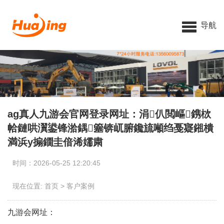
导航
ag真人九游会官网登录网址：涓仈閲嶇鎸栨
帢鏈哄瀷鍙锋湁鍝簺锛屼腑鑱旈噸绉戞寲鎺樻
満浜у搧鐗圭偣浠嬬粛
时间：2026-05-25 12:20:45
现在位置:
首页
>
客户案例
九游会网址：