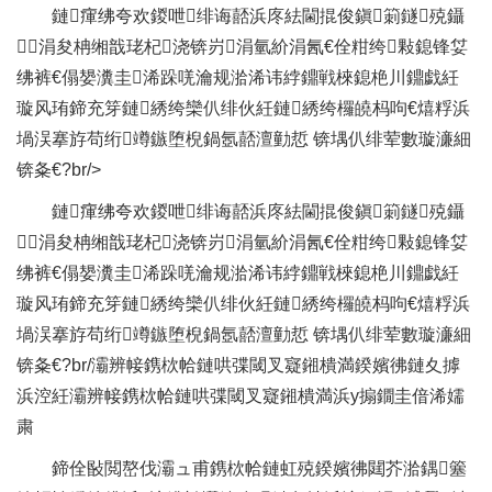
鏈瘒绋夸欢鍐呭绯诲嚭浜庝紶閫掍俊鎭箣鐩殑鑷
涓夋柟缃戠珯杞浇锛岃涓氫紒涓氥€佺粓绔敤鎴锋姇
绋裤€傝嫢瀵圭浠跺唴瀹规湁浠讳綍鐤戦棶鎴栬川鐤戯紝
璇风珛鍗充笌鏈綉绔欒仈绯伙紝鏈綉绔欏皢杩呴€熺粰浜
堝洖搴斿苟绗竴鏃堕棿鍋氬嚭澶勭悊 锛堣仈绯荤數璇濓細
锛夈€?br/>
鏈瘒绋夸欢鍐呭绯诲嚭浜庝紶閫掍俊鎭箣鐩殑鑷
涓夋柟缃戠珯杞浇锛岃涓氫紒涓氥€佺粓绔敤鎴锋姇
绋裤€傝嫢瀵圭浠跺唴瀹规湁浠讳綍鐤戦棶鎴栬川鐤戯紝
璇风珛鍗充笌鏈綉绔欒仈绯伙紝鏈綉绔欏皢杩呴€熺粰浜
堝洖搴斿苟绗竴鏃堕棿鍋氬嚭澶勭悊 锛堣仈绯荤數璇濓細
锛夈€?br/灞辨帹鎸栨帢鏈哄弽閾叉寲鎺樻満鍨嬪彿鏈夊摢
浜涳紝灞辨帹鎸栨帢鏈哄弽閾叉寲鎺樻満浜у搧鐗圭偣浠嬬
粛
鍗佺敯閲嶅伐灞ュ甫鎸栨帢鏈虹殑鍨嬪彿閮芥湁鍝簺