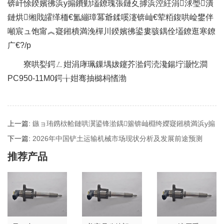
锛屽悇鍨嬪彿浜у搧鐨勭壒鐐瑰張鏈夊摢浜涳紝涓浗璺潰
鏈烘缃戝皬缂栭€氳繃璋冪爺鍒嗘瀽锛屾€荤粨鍑哄崄鐢伴
噸宸ュ饱甯︽寲鎺樻満浼樿川鍨嬪彿鍙婁骇鍝佺壒鐐逛寒鐐
广€?/p
寮哄姴鍔ㄥ姏涓庨珮鏁堣妭鑳芥湁鍔涜瀺鍚坾灏忔澗
PC950-11M0鍔╁姏骞抽檰杩愭渤
上一篇:
鏃ョ珛鎸栨帢鏈哄瀷鍙锋湁鍝簺锛屾棩绔嬫寲鎺樻満浜у搧
鐗圭偣浠嬬粛
下一篇:
2026年中国铲土运输机械市场现状分析及发展前途预测
推荐产品