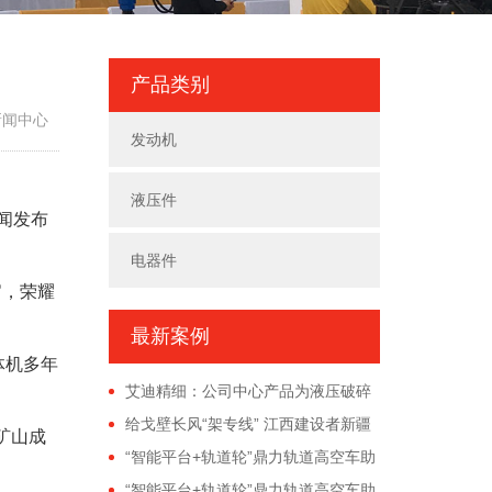
产品类别
新闻中心
发动机
液压件
闻发布
电器件
官，荣耀
最新案例
体机多年
艾迪精细：公司中心产品为液压破碎
锤和高端液压件
给戈壁长风“架专线” 江西建设者新疆
矿山成
戈壁架设能源新动脉
“智能平台+轨道轮”鼎力轨道高空车助
力大湾区交通建设！
“智能平台+轨道轮”鼎力轨道高空车助