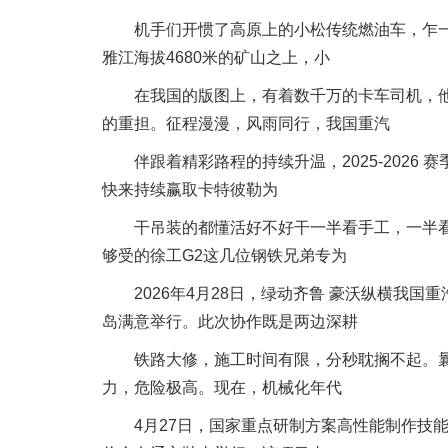
机手们开惯了高原上的小松传统燃油车，乍一上手
雅江海拔4680米的矿山之上，小
在我国的版图上，有着数千万的卡车司机，他
的重担。征程漫漫，风雨同行，我国重汽
伴跟着精彩路程的持续升温，2025-2026 赛
快来持续赢取卡特彼勒为
干吊装的都懂活好不好干一半看手工，一半看
够受的徐工G2这几位钢铁兄弟专为
2026年4月28日，绿动齐鲁 豪沃纵横我国重
岛满意举行。此次协作既是两边深耕
铁路大修，施工时间有限，分秒耽搁不起。曩
力，危险极高。现在，机械化年代
4月27日，国家重点研制方案高性能制作技能