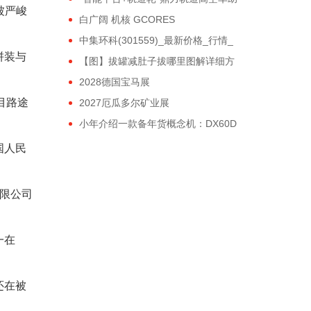
被严峻
力大湾区交通建设！
白广阔 机核 GCORES
中集环科(301559)_最新价格_行情_
走势图—东方财富网
拼装与
【图】拔罐减肚子拔哪里图解详细方
位一看就会
2028德国宝马展
目路途
2027厄瓜多尔矿业展
小年介绍一款备年货概念机：DX60D
国人民
有限公司
一在
还在被