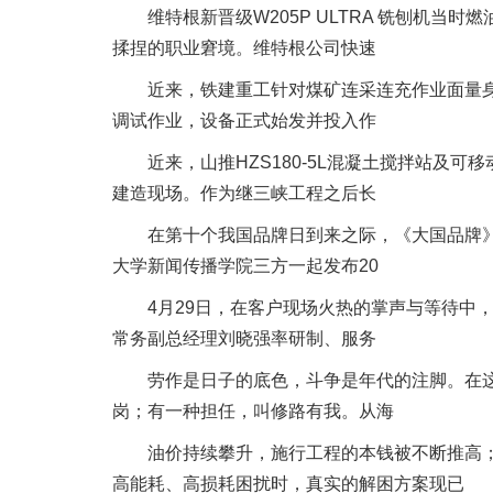
维特根新晋级W205P ULTRA 铣刨机当
揉捏的职业窘境。维特根公司快速
近来，铁建重工针对煤矿连采连充作业面量身
调试作业，设备正式始发并投入作
近来，山推HZS180-5L混凝土搅拌站及可
建造现场。作为继三峡工程之后长
在第十个我国品牌日到来之际，《大国品牌》
大学新闻传播学院三方一起发布20
4月29日，在客户现场火热的掌声与等待中，柳
常务副总经理刘晓强率研制、服务
劳作是日子的底色，斗争是年代的注脚。在这
岗；有一种担任，叫修路有我。从海
油价持续攀升，施行工程的本钱被不断推高；
高能耗、高损耗困扰时，真实的解困方案现已