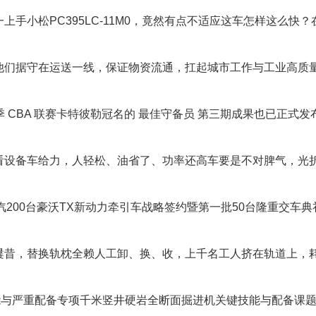
小松PC395LC-11M0，竟然有点不适应这车怎样这么快？
们据守在运送一线，保证物资流通，扛起城市工作与工业高质
季 CBA 联赛卡特彼勒冠名的 最佳守备员 第三期成果也已正式发
设备车给力，人轻松、油省了、功率还高车要是不对脾气，光
汽200台豪沃TX新动力牵引车战略签约暨第一批50台隆重交车典
昔，替换轨枕全赖人工卸、换、收，上千名工人挤在轨道上，
与严重配备专项千米竖井硬岩全断面掘进机关键技能与配备课