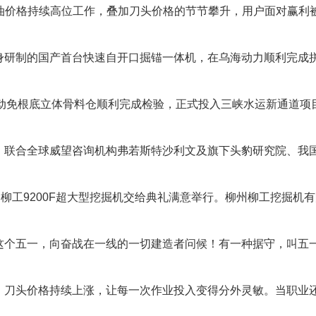
时燃油价格持续高位工作，叠加刀头价格的节节攀升，用户面对赢利
研制的国产首台快速自开口掘锚一体机，在乌海动力顺利完成
移动免根底立体骨料仓顺利完成检验，正式投入三峡水运新通道项
联合全球威望咨询机构弗若斯特沙利文及旗下头豹研究院、我
工9200F超大型挖掘机交给典礼满意举行。柳州柳工挖掘机
个五一，向奋战在一线的一切建造者问候！有一种据守，叫五
刀头价格持续上涨，让每一次作业投入变得分外灵敏。当职业