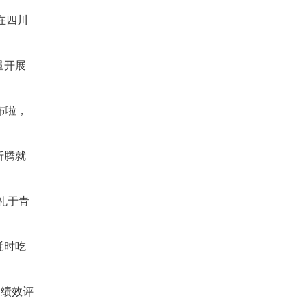
在四川
量开展
布啦，
折腾就
礼于青
耗时吃
题绩效评