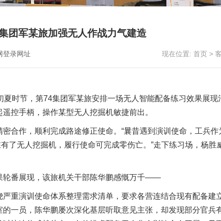
四集团军某旅加强无人作战力气建造
网登录网址
现在位置:
首页
>
初夏时节，第74集团军某旅安排一场无人智能配备练习效果展现
起遥控手柄，操作某型无人挖掘机敏捷前出。
合作，顺利完成路途修正使命。“曩昔遇到演训使命，工兵作为
现在有了无人挖掘机，履行使命可完成零伤亡。”走下练习场，杨胜
轮番展现，该旅机关干部陈华鹏感慨万千——
严重演训使命体系整理需求清单，要求各营连结合现有配备建
室的一员，陈华鹏屡次深化基层听取意见主张，却发现部分官兵