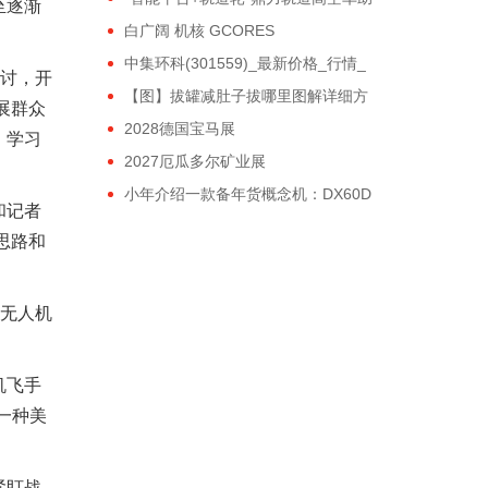
至逐渐
力大湾区交通建设！
白广阔 机核 GCORES
中集环科(301559)_最新价格_行情_
讨，开
走势图—东方财富网
【图】拔罐减肚子拔哪里图解详细方
展群众
位一看就会
2028德国宝马展
，学习
2027厄瓜多尔矿业展
小年介绍一款备年货概念机：DX60D
和记者
思路和
加无人机
机飞手
一种美
紧盯战