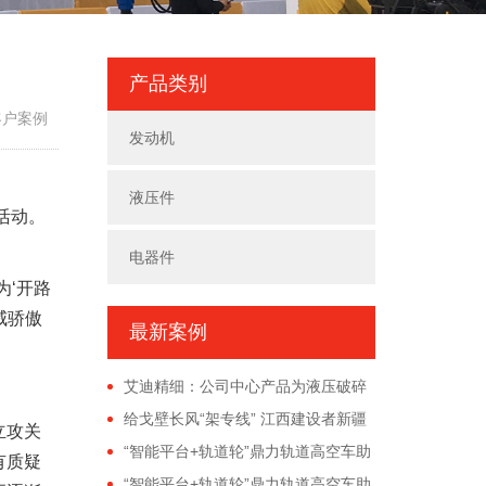
产品类别
客户案例
发动机
液压件
活动。
电器件
‘开路
威骄傲
最新案例
艾迪精细：公司中心产品为液压破碎
锤和高端液压件
给戈壁长风“架专线” 江西建设者新疆
立攻关
戈壁架设能源新动脉
“智能平台+轨道轮”鼎力轨道高空车助
有质疑
力大湾区交通建设！
“智能平台+轨道轮”鼎力轨道高空车助