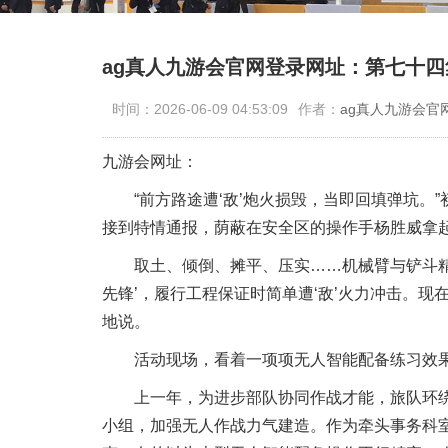
ag真人九游会官网登录网址：第七十
时间：2026-06-09 04:53:09
作者：
ag真人九游会官
九游会网址：
“前方路途遭‘敌’炮火损毁，当即回填弹坑。”
接到特情通报，荫蔽在安全区的操作手杨胜威拿
取土、倾倒、摊平、压实……机械臂与铲斗精密
先锋’，履行工程保证时简单遭‘敌’火力冲击。
地说。
活动现场，看着一项项无人智能配备练习效果
上一年，为进步部队协同作战才能，旅队环绕
小组，加强无人作战力气建造。作为牵头事务科