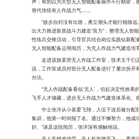
声：有的以为大型无人智能配备操作不行精密，
替代传统有人作战力气……
“故步自封没有出路，勇立潮头才能行稳致远。
出大力推进新质战斗力建造“良方”：整理无人智
性练兵交锋活动，引导官兵结合岗位实践钻新配
无人智能配备运用阅历，为无人作战力气建造培
走进该旅某营无人作战工作室，技术主干们正
说，工作室成员对部分无人配备进行了屡次拆开和
办法。
“无人作战配备看似‘无人’，但起决定性效果的
飞手人才储藏，进步无人作战力气建造体系化、
中士张洋从小喜爱飞翔，入伍下连后被分配到
集训，他第一时间报了名。通过不懈努力，他成
好。”谈及这段阅历，张洋深有感触地说。
无人车精准排雷、无人机振翅高飞……看着活