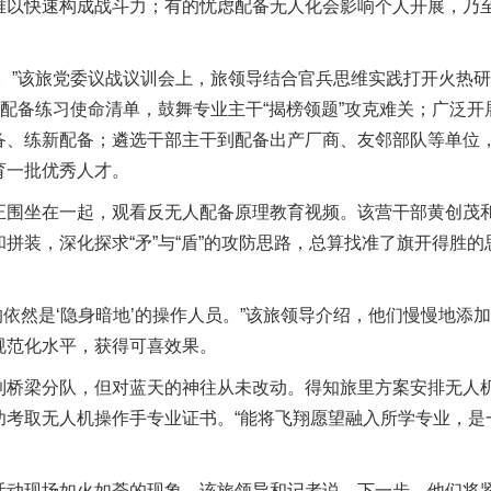
难以快速构成战斗力；有的忧虑配备无人化会影响个人开展，乃
”该旅党委议战议训会上，旅领导结合官兵思维实践打开火热研
能配备练习使命清单，鼓舞专业主干“揭榜领题”攻克难关；广泛开
备、练新配备；遴选干部主干到配备出产厂商、友邻部队等单位
育一批优秀人才。
围坐在一起，观看反无人配备原理教育视频。该营干部黄创茂
拼装，深化探求“矛”与“盾”的攻防思路，总算找准了旗开得胜的
依然是‘隐身暗地’的操作人员。”该旅领导介绍，他们慢慢地添
规范化水平，获得可喜效果。
桥梁分队，但对蓝天的神往从未改动。得知旅里方案安排无人
功考取无人机操作手专业证书。“能将飞翔愿望融入所学专业，是
动现场如火如荼的现象，该旅领导和记者说，下一步，他们将